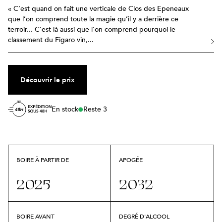
Se termine le 12 août
Bourgogne · Rouge · 6 références
« C’est quand on fait une verticale de Clos des Epeneaux
que l’on comprend toute la magie qu’il y a derrière ce
Les joyaux du Rhône Septentrional
›
ACCÉDER
terroir... C’est là aussi que l’on comprend pourquoi le
Se termine le 12 août
Vallée du Rhône · Blanc et rouge · 55 références
classement du Figaro vin,...
Vincent Gaudry
›
ACCÉDER
Se termine le 11 août
Loire · Blanc · 3 références
Les grands blancs de Bourgogne
›
Découvrir le prix
ACCÉDER
Se termine le 11 août
Bourgogne · Blanc · 17 références
Domaine T-Oinos
En stock
Reste 3
›
ACCÉDER
Se termine le 10 août
Grèce · Blanc et rouge · 4 références
Best-of Languedoc-Roussillon
›
ACCÉDER
Se termine le 10 août
Languedoc-Roussillon · Blanc et rouge · 18 références
BOIRE À PARTIR DE
APOGÉE
Domaine Sant Armettu
›
ACCÉDER
Se termine le 9 août
Corse · Blanc et rouge · 8 références
2025
2032
Le meilleur des Vins de France
›
ACCÉDER
Se termine le 9 août
France · Blanc, rouge et moelleux · 15 références
BOIRE AVANT
DEGRÉ D'ALCOOL