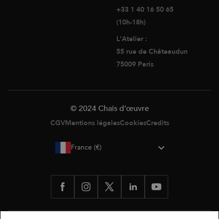
+33 1 40 16 50 65
(10h-18h)
L'Atelier :
55 rue de Châteaudun
75009 Paris
© 2024 Chais d’œuvre
CGV
Mentions légales
Cookies
Credits
France (€)