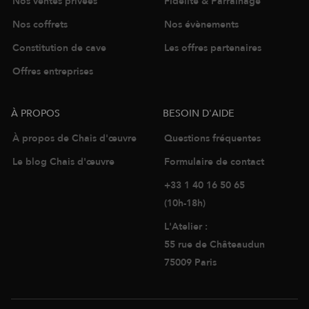
Nos ventes privées
Fidélité & Parrainage
Nos coffrets
Nos évènements
Constitution de cave
Les offres partenaires
Offres entreprises
À PROPOS
BESOIN D'AIDE
À propos de Chais d'œuvre
Questions fréquentes
Le blog Chais d'œuvre
Formulaire de contact
+33 1 40 16 50 65
(10h-18h)
L'Atelier :
55 rue de Châteaudun
75009 Paris