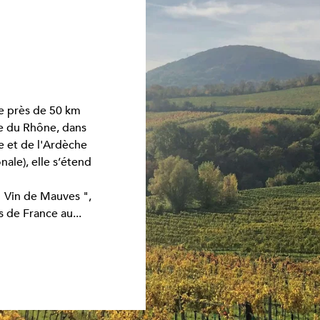
e près de 50 km
te du Rhône, dans
e et de l'Ardèche
ale), elle s’étend
" Vin de Mauves ",
is de France au...