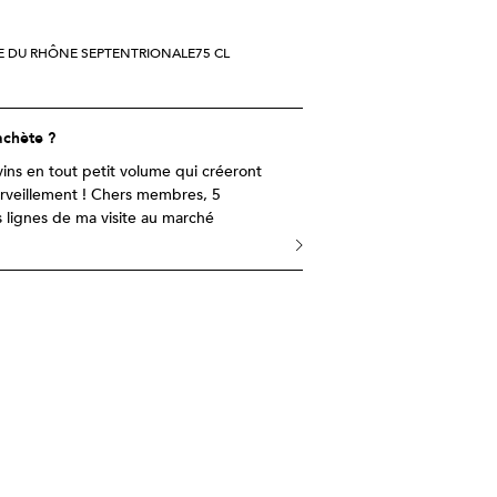
›
ACCÉDER
Se termine le 11 août
ÉE DU RHÔNE SEPTENTRIONALE
75 CL
›
ACCÉDER
Se termine le 10 août
achète ?
›
ACCÉDER
vins en tout petit volume qui créeront
Se termine le 10 août
erveillement ! Chers membres, 5
 lignes de ma visite au marché
›
ACCÉDER
Se termine le 9 août
›
ACCÉDER
Se termine le 9 août
›
ACCÉDER
Se termine le 8 août
›
PLUS QUE 17 H 40 MIN 12 S
›
PLUS QUE 1 H 40 MIN 12 S