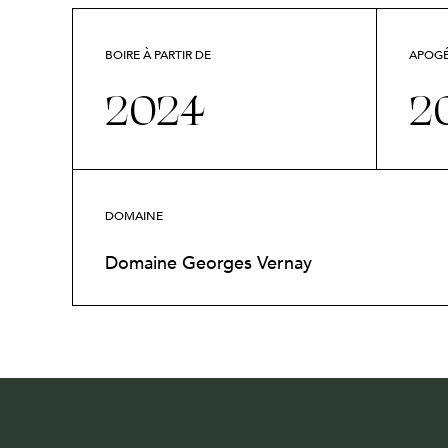
Jura · Blanc et rouge · 9 références
15 ventes en cours · 1 en accès VIP — le statut s’obtient via le Club.
BOIRE À PARTIR DE
APOG
2024
2
DOMAINE
Domaine Georges Vernay