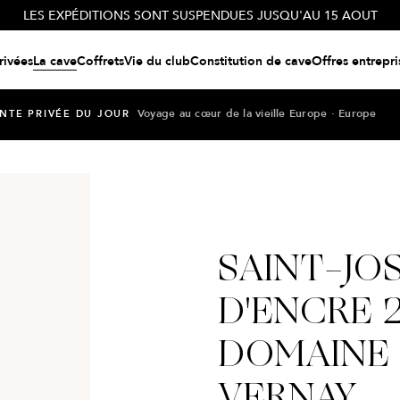
LES EXPÉDITIONS SONT SUSPENDUES JUSQU'AU 15 AOUT
rivées
La cave
Coffrets
Vie du club
Constitution de cave
Offres entrepri
Voyage au cœur de la vieille Europe · Europe
NTE PRIVÉE DU JOUR
SAINT-JO
D'ENCRE 2
DOMAINE
VERNAY