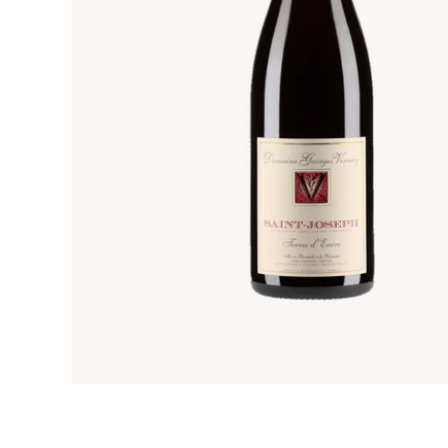
Les grands blancs de Bourgogne
Bourgogne · Blanc · 17 références
Domaine T-Oinos
Grèce · Blanc et rouge · 4 références
Best-of Languedoc-Roussillon
Languedoc-Roussillon · Blanc et rouge · 18 références
Domaine Sant Armettu
Corse · Blanc et rouge · 8 références
Le meilleur des Vins de France
France · Blanc, rouge et moelleux · 15 références
Domaine du Tunnel
Vallée du Rhône · Blanc et rouge · 5 références
Domaine Guy Bocard
Bourgogne · Blanc · 9 références
Domaine des Marnes Blanches